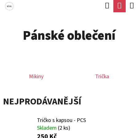
K
Hledat
Náku
Přejít
O
Zpět
Zpět
na
koší
Š
obsah
Pánské oblečení
Í
C
K
O
P
O
Mikiny
Trička
T
Ř
E
NEJPRODÁVANĚJŠÍ
B
U
Tričko s kapsou - PCS
J
Skladem
(2 ks)
250 Kč