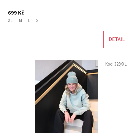
T
LINKOU
Ů
390
699 Kč
Kč
XL
M
L
S
DETAIL
Kód:
328/XL