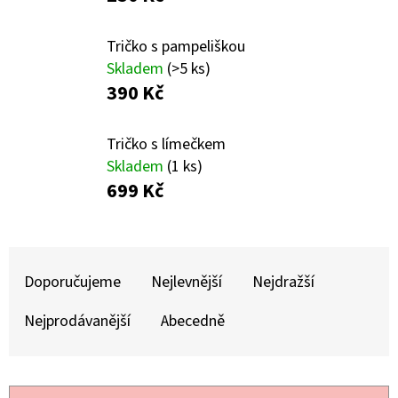
E
T
Tričko s pampeliškou
E
Skladem
(>5 ks)
N
390 Kč
A
Tričko s límečkem
J
Skladem
(1 ks)
Í
699 Kč
T
?
Ř
A
Doporučujeme
Nejlevnější
Nejdražší
Z
Nejprodávanější
Abecedně
E
HLEDAT
N