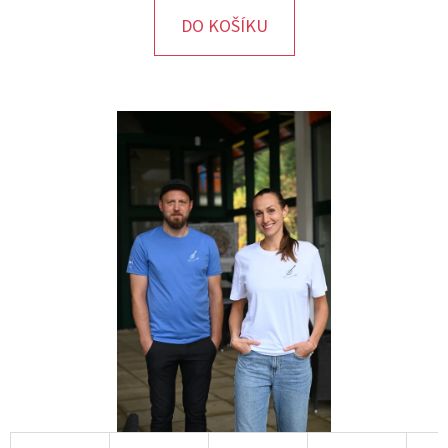
DO KOŠÍKU
D
O
P
O
R
U
Č
U
J
E
M
E
TRIČKO
S
KAPSOU