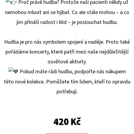
E
P
roč právě hudba? Protože naši pacienti někdy už
T
nemohou mluvit ani se hýbat. Co ale stále mohou – a co
E
jim přináší radost i klid – je poslouchat hudbu.
N
A
Hudba je pro nás symbolem spojení a naděje. Proto také
J
pořádáme koncerty, které patří mezi naše nejdůležitější
Í
osvětové aktivity.
T
Pokud máte rádi hudbu, podpořte nás nákupem
?
této nové kolekce. Pomůžete tím lidem, kteří to opravdu
potřebují.
HLEDAT
420 Kč