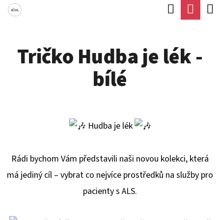
K
Hledat
Náku
Přejít
O
Zpět
Zpět
na
koší
Š
obsah
Tričko Hudba je lék -
Í
C
K
bílé
O
P
O
T
Hudba je lék
Ř
E
Rádi bychom Vám představili naši novou kolekci, která
B
má jediný cíl – vybrat co nejvíce prostředků na služby pro
U
pacienty s ALS.
J