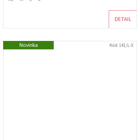
DETAIL
Novinka
Kód:
141/L-X