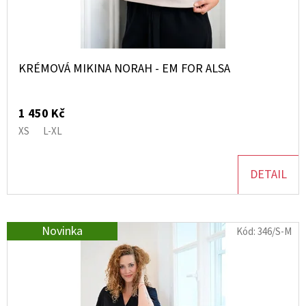
Kč
D
U
K
KRÉMOVÁ MIKINA NORAH - EM FOR ALSA
T
Ů
1 450 Kč
XS
L-XL
DETAIL
Novinka
Kód:
346/S-M