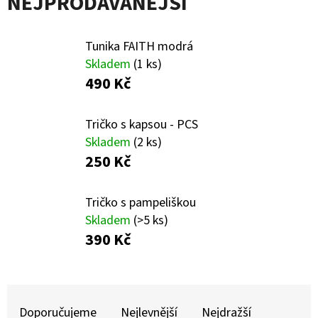
NEJPRODÁVANĚJŠÍ
E
T
E
Tunika FAITH modrá
Skladem
(1 ks)
N
490 Kč
A
J
Tričko s kapsou - PCS
Í
Skladem
(2 ks)
250 Kč
T
?
Tričko s pampeliškou
Skladem
(>5 ks)
390 Kč
HLEDAT
Ř
Doporučujeme
Nejlevnější
Nejdražší