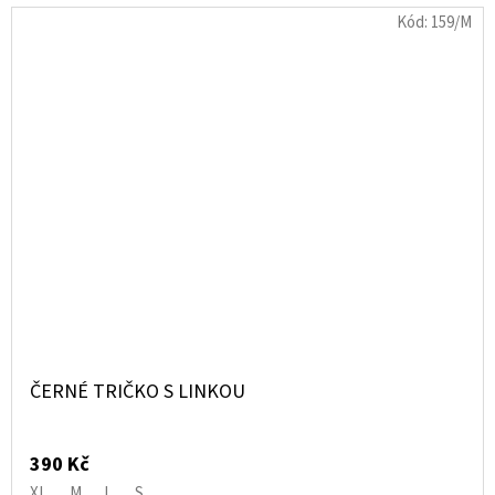
Kód:
159/M
ČERNÉ TRIČKO S LINKOU
390 Kč
XL
M
L
S