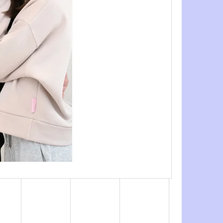
- PCS