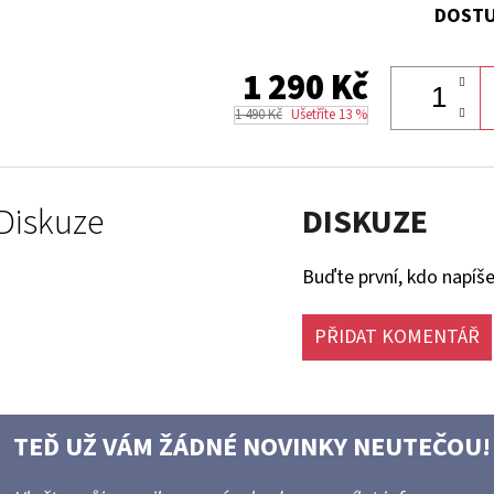
DOSTU
1 290 Kč
1 490 Kč
Ušetříte 13 %
Diskuze
DISKUZE
Buďte první, kdo napíše
PŘIDAT KOMENTÁŘ
TEĎ UŽ VÁM ŽÁDNÉ NOVINKY NEUTEČOU!