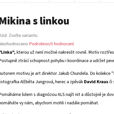
Mikina s linkou
Kód:
Zvolte variantu
Průměrné
Neohodnoceno
Podrobnosti hodnocení
hodnocení
"Linka",
kterou už není možné nakreslit rovně. Motiv roztřese
produktu
Postupně ztrácí schopnost pohybu i koordinace a udržet pev
je
Autorem motivu je art direktor Jakub Chundela. Do kolekce "Li
0,0
fotografka Alžběta Jungrová, herec a zpěvák
David Kraus
či
z
5
Pomáháme lidem s diagnózou ALS najít nit a důstojně je dov
hvězdiček.
pomáháte vy nám, abychom mohli i nadále pomáhat.