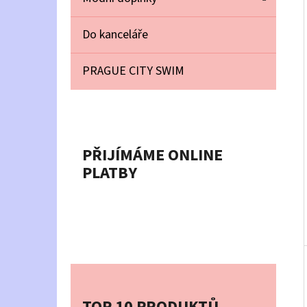
P
A
Do kanceláře
TUNIKA FAITH MODRÁ
N
490 Kč
PRAGUE CITY SWIM
E
L
PŘIJÍMÁME ONLINE
PLATBY
TOP 10 PRODUKTŮ