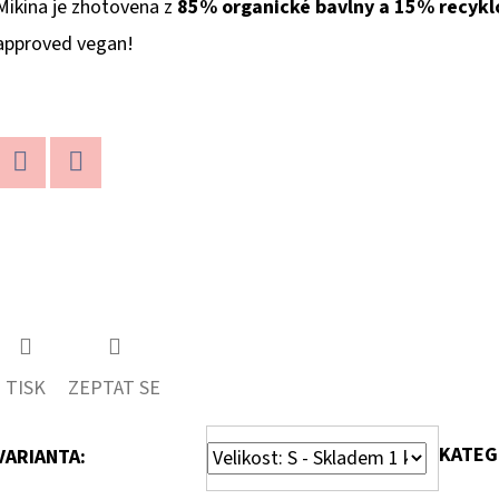
Mikina je zhotovena z
85% organické bavlny a 15% recykl
approved vegan!
Twitter
Facebook
TISK
ZEPTAT SE
KATEG
VARIANTA: