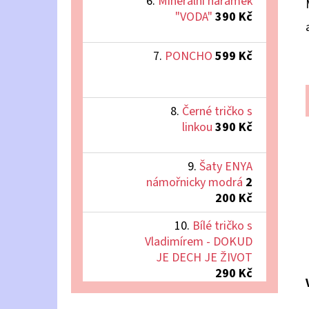
Minerální náramek
"VODA"
390 Kč
PONCHO
599 Kč
Černé tričko s
linkou
390 Kč
Šaty ENYA
námořnicky modrá
2
200 Kč
Bílé tričko s
Vladimírem - DOKUD
JE DECH JE ŽIVOT
290 Kč