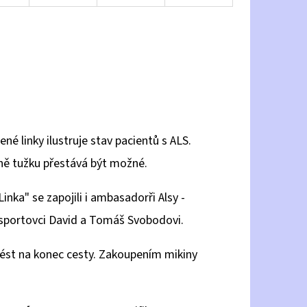
né linky ilustruje stav pacientů s ALS.
ně tužku přestává být možné.
nka" se zapojili i ambasadorři Alsy -
 sportovci David a Tomáš Svobodovi.
ést na konec cesty. Zakoupením mikiny