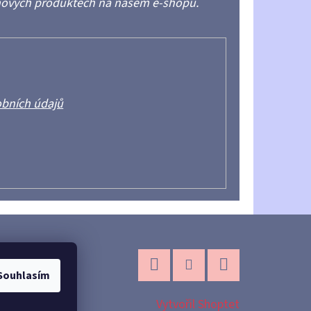
 nových produktech na našem e-shopu.
bních údajů
Souhlasím
Facebook
Instagram
YouTube
Vytvořil Shoptet