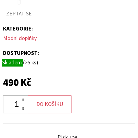
VLADIMÍREM
-
DOKUD
ZEPTAT SE
JE
DECH
JE
KATEGORIE
:
ŽIVOT
Módní doplňky
290
Kč
DOSTUPNOST:
Skladem
(>5 ks)
490 Kč
DO KOŠÍKU
Diskuze