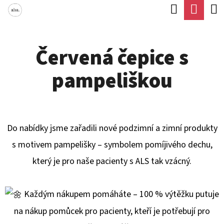
K
Hledat
Náku
Přejít
O
Zpět
Zpět
na
koší
Š
obsah
Červená čepice s
Í
C
K
pampeliškou
O
P
O
T
Do
nabídky jsme zařadili nové podzimní a zimní produkty
Ř
s motivem pampelišky – symbolem pomíjivého dechu,
E
který je pro naše pacienty s ALS tak vzácný.
B
U
Každým nákupem pomáháte – 100 % výtěžku putuje
J
na nákup pomůcek pro pacienty, kteří je potřebují pro