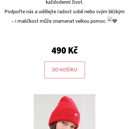
E
každodenní život.
T
Podpořte nás a udělejte radost sobě nebo svým blízkým
E
– i maličkost může znamenat velkou pomoc.
N
A
J
490 Kč
Í
T
DO KOŠÍKU
?
HLEDAT