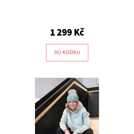
D
O
P
1 299 Kč
O
R
U
DO KOŠÍKU
Č
U
J
E
M
E
PONCHO
599