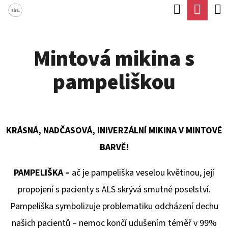
K
Hledat
Náku
Přejít
O
Zpět
Zpět
na
koší
Š
obsah
Mintová mikina s
Í
C
K
pampeliškou
O
P
O
T
KRÁSNÁ, NADČASOVÁ, INIVERZÁLNÍ MIKINA V MINTOVÉ
Ř
BARVĚ!
E
PAMPELIŠKA –
ač je pampeliška veselou květinou, její
B
propojení s pacienty s ALS skrývá smutné poselství.
U
Pampeliška symbolizuje problematiku odcházení dechu
J
našich pacientů – nemoc končí udušením téměř v 99%