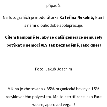
E
případů.
T
E
Na fotografiích je moderátorka
Kateřina Nekolná,
která
N
s námi dlouhodobě spolupracuje.
A
Cílem kampaně je, aby se další generace nemusely
J
potýkat s nemocí ALS tak beznadějně, jako dnes!
Í
T
?
Foto: Jakub Joachim
Mikina je zhotovena z 85% organiceké bavlny a 15%
HLEDAT
recyklovaného polyesteru. Ma to cerrtifikace jako Fare
weare, approved vegan!