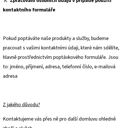
A.
Zpracování osobních údajů v případě použití
390
kontaktního formuláře
Kč
Pokud poptáváte naše produkty a služby, budeme
pracovat s vašimi kontaktními údaji, které nám sdělíte,
hlavně prostřednictvím poptávkového formuláře. Jsou
to: jméno, příjmení, adresa, telefonní číslo, e-mailová
adresa
Z jakého důvodu?
Kontaktujeme vás přes ně pro další domluvu ohledně