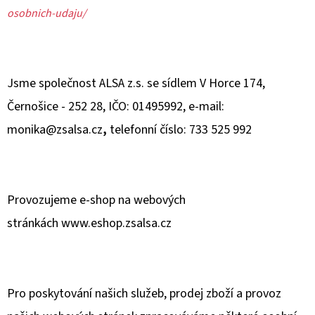
E
osobnich-udaju/
T
E
N
Jsme společnost ALSA z.s.
se sídlem V Horce 174,
A
Černošice - 252 28, IČO: 01495992, e-mail:
J
monika@zsalsa.cz
,
telefonní číslo: 733 525 992
Í
T
?
Provozujeme e-shop na webových
stránkách www.eshop.zsalsa.cz
HLEDAT
Pro poskytování našich služeb, prodej zboží a provoz