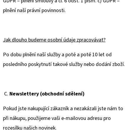
GDPR – plnění smlouvy a čl. 6 odst. 1 písm. c) GDPR –
plnění naší právní povinnosti.
Jak dlouho budeme osobní údaje zpracovávat?
Po dobu plnění naší služby a poté
a poté
10 let
od
posledního poskytnutí takové služby nebo dodání zboží.
C.
Newslettery (obchodní sdělení)
Pokud jste nakupující zákazník a nezakázali jste nám to
při nákupu, použijeme vaši e-mailovou adresu pro
rozesílku našich novinek.