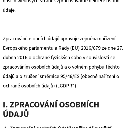
našich webových stránek zpracováváme některé osobní
údaje.
D
O
P
O
Zpracování osobních údajů upravuje zejména nařízení
R
Evropského parlamentu a Rady (EU) 2016/679 ze dne 27.
U
Č
dubna 2016 o ochraně fyzických sobo v souvislosti se
U
zpracováním osobních údajů a o volném pohybu těchto
J
údajů a o zrušení směrnice 95/46/ES (obecné nařízení o
E
ochraně osobních údajů) („GDPR“)
M
E
I. ZPRACOVÁNÍ OSOBNÍCH
ÚDAJŮ
MINERÁLNÍ
NÁRAMEK
"VODA"