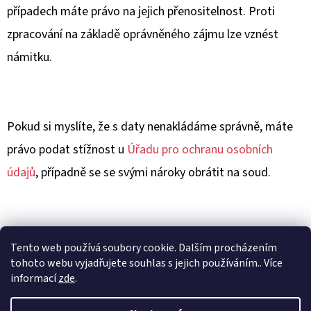
případech máte právo na jejich přenositelnost. Proti
zpracování na základě oprávněného zájmu lze vznést
námitku.
Pokud si myslíte, že s daty nenakládáme správně, máte
právo podat stížnost u
Úřadu pro ochranu osobních
údajů
, případně se se svými nároky obrátit na soud.
Tyto podmínky jsou účinné od 19.9.2023
Tento web používá soubory cookie. Dalším procházením
tohoto webu vyjadřujete souhlas s jejich používáním.. Více
informací
zde
.
Z