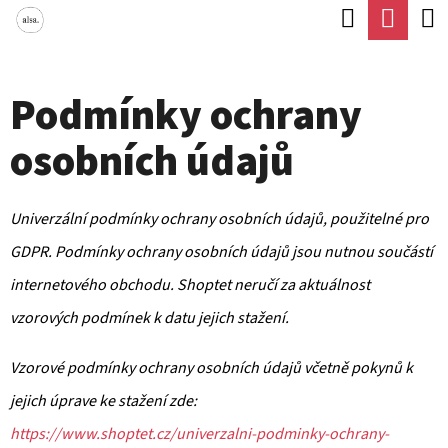
K
Hledat
Náku
Přejít
O
Zpět
Zpět
na
koší
Š
obsah
Podmínky ochrany
Í
C
K
osobních údajů
O
P
O
Univerzální podmínky ochrany osobních údajů, použitelné pro
T
GDPR. Podmínky ochrany osobních údajů jsou nutnou součástí
Ř
internetového obchodu. Shoptet neručí za aktuálnost
E
vzorových podmínek k datu jejich stažení.
B
Vzorové podmínky ochrany osobních údajů včetně pokynů k
U
jejich úprave ke stažení zde:
J
https://www.shoptet.cz/univerzalni-podminky-ochrany-