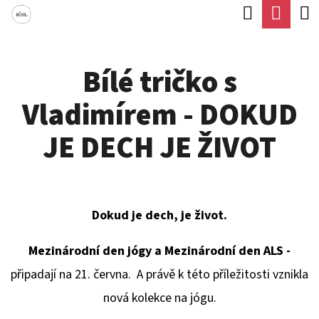
K
Hledat
Náku
Přejít
O
Zpět
Zpět
na
koší
Š
obsah
Bílé tričko s
Í
C
K
Vladimírem - DOKUD
O
P
JE DECH JE ŽIVOT
O
T
Ř
Dokud je dech, je život.
E
B
Mezinárodní den jógy a Mezinárodní den ALS -
U
připadají na 21. června.
A právě k této příležitosti vznikla
J
nová kolekce na jógu.