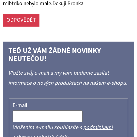
mibtriko nebylo male.Dekuji Bronka
K
U
Z
ODPOVĚDĚT
Í
TEĎ UŽ VÁM ŽÁDNÉ NOVINKY
NEUTEČOU!
Vložte svůj e-mail a my vám budeme zasílat
informace o nových produktech na našem e-shopu.
E-mail
Vložením e-mailu souhlasíte s
podmínkami