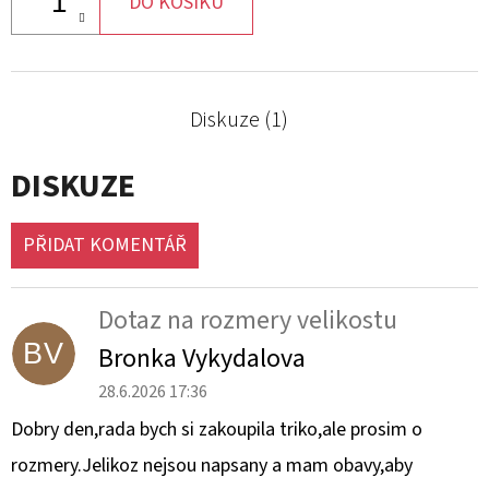
DO KOŠÍKU
Diskuze (1)
DISKUZE
PŘIDAT KOMENTÁŘ
V
Ý
Dotaz na rozmery velikostu
P
BV
Bronka Vykydalova
I
S
28.6.2026 17:36
D
Dobry den,rada bych si zakoupila triko,ale prosim o
I
rozmery.Jelikoz nejsou napsany a mam obavy,aby
S