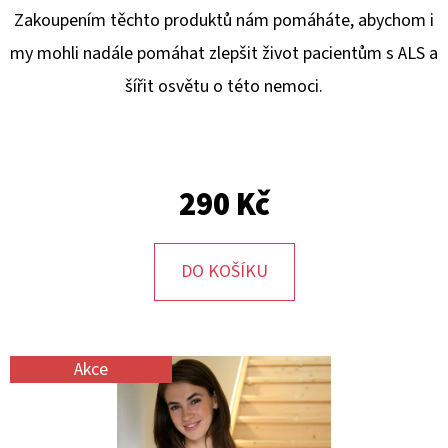
E
Zakoupením těchto produktů nám pomáháte, abychom i
T
my mohli nadále pomáhat zlepšit život pacientům s ALS a
E
šířit osvětu o této nemoci.
N
A
J
290 Kč
Í
T
?
DO KOŠÍKU
Akce
HLEDAT