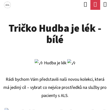
K
Hledat
Náku
Přejít
O
Zpět
Zpět
na
koší
Š
obsah
Tričko Hudba je lék -
Í
C
K
bílé
O
P
O
T
Hudba je lék
Ř
E
Rádi bychom Vám představili naši novou kolekci, která
B
má jediný cíl – vybrat co nejvíce prostředků na služby pro
U
pacienty s ALS.
J