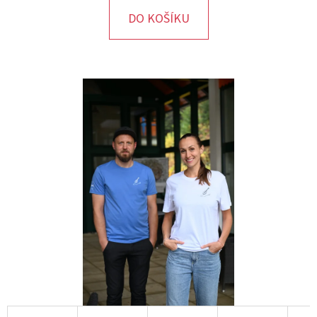
DO KOŠÍKU
D
O
P
O
R
U
Č
U
J
E
M
E
ZÁPISNÍK
BEZ
LINEK