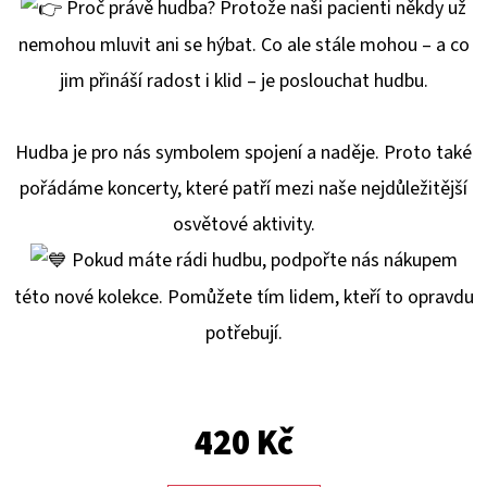
E
P
roč právě hudba? Protože naši pacienti někdy už
T
nemohou mluvit ani se hýbat. Co ale stále mohou – a co
E
jim přináší radost i klid – je poslouchat hudbu.
N
A
Hudba je pro nás symbolem spojení a naděje. Proto také
J
pořádáme koncerty, které patří mezi naše nejdůležitější
Í
osvětové aktivity.
T
Pokud máte rádi hudbu, podpořte nás nákupem
?
této nové kolekce. Pomůžete tím lidem, kteří to opravdu
potřebují.
HLEDAT
420 Kč