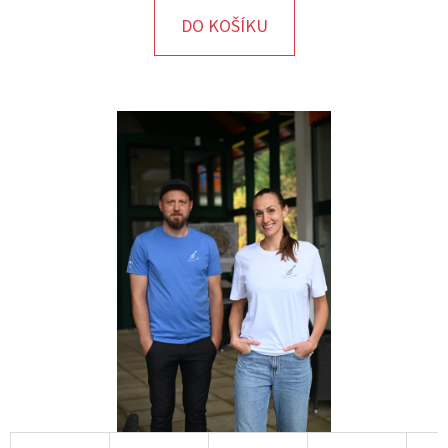
DO KOŠÍKU
D
O
P
O
R
U
Č
U
J
E
M
E
TUNIKA
FAITH
MODRÁ