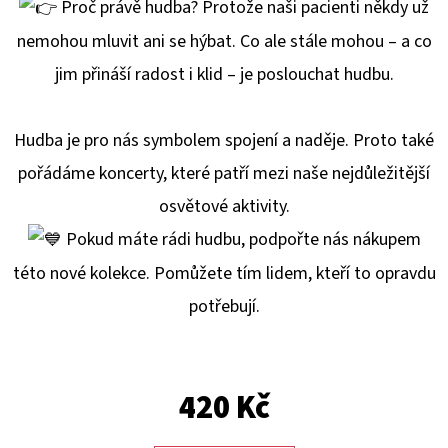
E
P
roč právě hudba? Protože naši pacienti někdy už
T
nemohou mluvit ani se hýbat. Co ale stále mohou – a co
E
jim přináší radost i klid – je poslouchat hudbu.
N
A
Hudba je pro nás symbolem spojení a naděje. Proto také
J
pořádáme koncerty, které patří mezi naše nejdůležitější
Í
osvětové aktivity.
T
Pokud máte rádi hudbu, podpořte nás nákupem
?
této nové kolekce. Pomůžete tím lidem, kteří to opravdu
potřebují.
HLEDAT
420 Kč