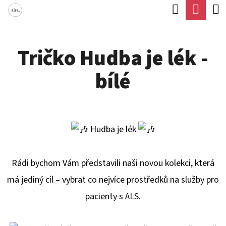
K
Hledat
Náku
Přejít
O
Zpět
Zpět
na
koší
Š
obsah
Tričko Hudba je lék -
Í
C
K
bílé
O
P
O
T
Hudba je lék
Ř
E
Rádi bychom Vám představili naši novou kolekci, která
B
má jediný cíl – vybrat co nejvíce prostředků na služby pro
U
pacienty s ALS.
J