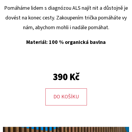
E
Pomáháme lidem s diagnózou ALS najít nit a důstojně je
T
dovést na konec cesty. Zakoupením trička pomáháte vy
E
nám, abychom mohli i nadále pomáhat.
N
A
Materiál: 100 % organická bavlna
J
Í
T
390 Kč
?
DO KOŠÍKU
HLEDAT