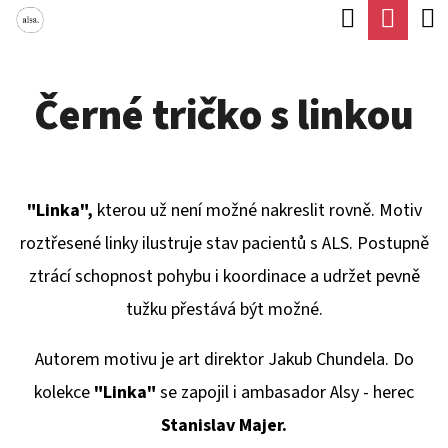
K
Hledat
Náku
Přejít
O
Zpět
Zpět
na
koší
Š
obsah
Černé tričko s linkou
Í
C
K
O
P
"Linka",
kterou už není možné nakreslit rovně. Motiv
O
roztřesené linky ilustruje stav pacientů s ALS. Postupně
T
ztrácí schopnost pohybu i koordinace a udržet pevně
Ř
tužku přestává být možné.
E
B
Autorem motivu je art direktor Jakub Chundela. Do
U
kolekce
"Linka"
se zapojil i ambasador Alsy - herec
J
Stanislav Majer.