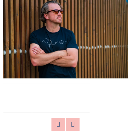
D
O
P
O
R
U
Č
U
J
E
M
E
SLUNEČNÍ
BRÝLE
PCS