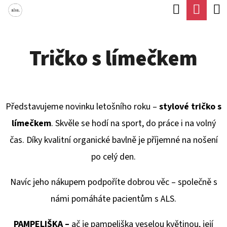
K
Hledat
Náku
Přejít
O
Zpět
Zpět
na
koší
Š
obsah
Tričko s límečkem
Í
C
K
O
P
Představujeme novinku letošního roku –
stylové tričko s
O
límečkem
. Skvěle se hodí na sport, do práce i na volný
T
čas. Díky kvalitní organické bavlně je příjemné na nošení
Ř
po celý den.
E
B
Navíc jeho nákupem podpoříte dobrou věc – společně s
U
námi pomáháte pacientům s ALS.
J
PAMPELIŠKA –
ač je pampeliška veselou květinou, její