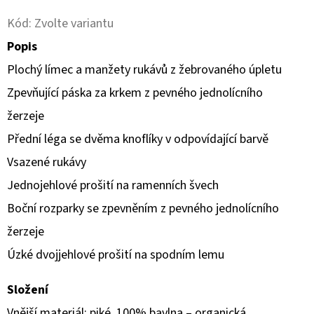
490
Kód:
Zvolte variantu
Kč
Popis
Plochý límec a manžety rukávů z žebrovaného úpletu
Zpevňující páska za krkem z pevného jednolícního
žerzeje
Přední léga se dvěma knoflíky v odpovídající barvě
Vsazené rukávy
Jednojehlové prošití na ramenních švech
Boční rozparky se zpevněním z pevného jednolícního
žerzeje
Úzké dvojjehlové prošití na spodním lemu
Složení
Vnější materiál: piké, 100% bavlna – organická,