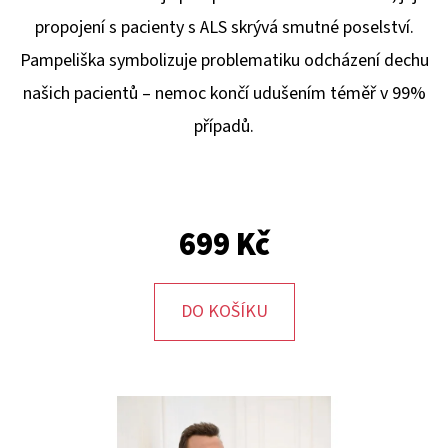
E
propojení s pacienty s ALS skrývá smutné poselství.
T
Pampeliška symbolizuje problematiku odcházení dechu
E
našich pacientů – nemoc končí udušením téměř v 99%
N
případů.
A
J
Í
T
699 Kč
?
DO KOŠÍKU
HLEDAT