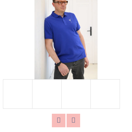
D
O
P
O
R
U
Č
U
J
E
M
E
TUNIKA
FAITH
MODRÁ
Twitter
Facebook