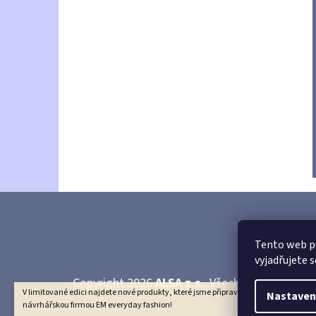
Z
Á
Tento web p
vyjadřujete s
P
Copyright 2026
ALSA z.s.
. Všechna práva vyhr
A
V limitované edici najdete nové produkty, které jsme připravili společně s českou
Nastaven
návrhářskou firmou EM everyday fashion!