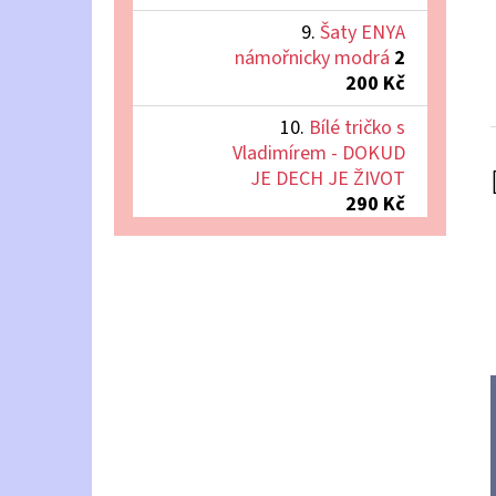
Šaty ENYA
námořnicky modrá
2
200 Kč
Bílé tričko s
Vladimírem - DOKUD
JE DECH JE ŽIVOT
290 Kč