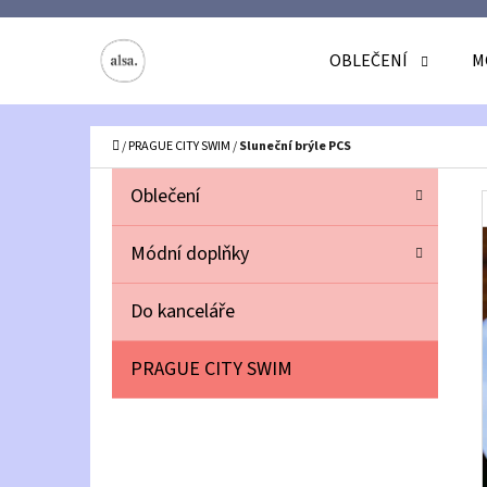
K
Přejít
O
Zpět
Zpět
na
OBLEČENÍ
M
Š
do
do
obsah
Í
obchodu
obchodu
C
Domů
K
/
PRAGUE CITY SWIM
/
Sluneční brýle PCS
P
K
Přeskočit
Oblečení
A
O
kategorie
T
S
Módní doplňky
E
T
G
Do kanceláře
O
R
R
A
PRAGUE CITY SWIM
I
N
E
N
Í