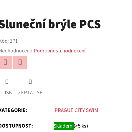
Sluneční brýle PCS
Kód:
171
Průměrné
Neohodnoceno
Podrobnosti hodnocení
hodnocení
produktu
Twitter
Facebook
je
0,0
TISK
ZEPTAT SE
z
5
KATEGORIE
:
PRAGUE CITY SWIM
hvězdiček.
DOSTUPNOST:
Skladem
(>5 ks)