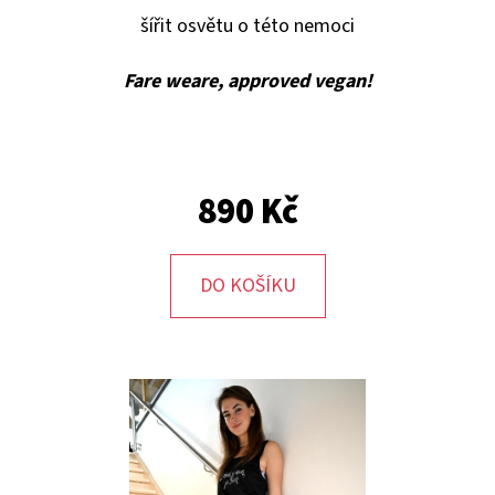
E
šířit osvětu o této nemoci
T
E
Fare weare, approved vegan!
N
A
J
890 Kč
Í
T
DO KOŠÍKU
?
HLEDAT