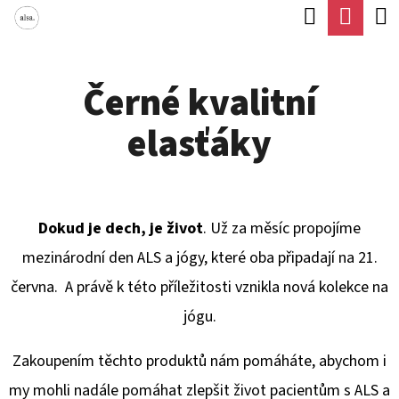
K
Hledat
Náku
Přejít
O
Zpět
Zpět
na
koší
Š
obsah
Černé kvalitní
Í
C
K
elasťáky
O
P
O
T
Dokud je dech, je život
. Už za měsíc propojíme
Ř
mezinárodní den ALS a jógy, které oba připadají na 21.
E
června. A právě k této příležitosti vznikla nová kolekce na
B
jógu.
U
Zakoupením těchto produktů nám pomáháte, abychom i
J
my mohli nadále pomáhat zlepšit život pacientům s ALS a